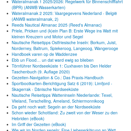
Wateralmanak 1 2025/2026: Regelwerk für Binnenschifffahrt
(BPR) (ANWB Wasserkarten)
Wateralmanak 2 2025: Vaargegevens Nederland - België
(ANWB wateralmanak, 2)
Reeds Nautical Almanac 2025 (Reed's Almanac)
Priele, Pricken und (k)ein Plan B: Erste Wege ins Watt mit
kleinen Kreuzern und Motor und Segel
Nautische Reisetipps Ostfriesische Inseln: Borkum, Juist,
Norderney, Baltrum, Spiekeroog, Langeoog, Wangerooge
Handboek varen op de Waddenzee
Ebb un Flood… un dat ward ewig so blieben
Törnführer Nordseeküste 1: Cuxhaven bis Den Helder
Taschenbuch
(9. Auflage
2020)
Gezeiten-Navigation & Co.: Das Praxis-Handbuch
Sportbootkarten-Berichtigung Satz 6 (2019): Limfjord -
Skagerrak - Dänische Nordseeküste
Nautische Reisetipps Watteninseln Niederlande: Texel,
Vlieland, Terschelling, Ameland, Schiermonnikoog
Da geht noch watt: Segeln an der Nordseeküste
Schon wieder Schottland: Zu zweit von der Weser zu den
Hebriden (eBook)
Im Griff der Gezeiten (eBook)
Wie wir im Norden segeln: Eine Liebeserklärung an Watt,