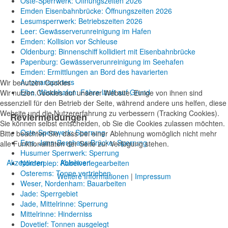
Oste-Sperrwerk: Öffnungszeiten 2026
Emden Eisenbahnbrücke: Öffnungszeiten 2026
Lesumsperrwerk: Betriebszeiten 2026
Leer: Gewässerverunreinigung im Hafen
Emden: Kollision vor Schleuse
Oldenburg: Binnenschiff kollidiert mit Eisenbahnbrücke
Papenburg: Gewässerverunreinigung im Seehafen
Emden: Ermittlungen an Bord des havarierten
Autotransporters
Wir benutzen Cookies
Elbe, Wischhafen: Fähre läuft auf Grund
Wir nutzen Cookies auf unserer Website. Einige von ihnen sind
essenziell für den Betrieb der Seite, während andere uns helfen, diese
Website und die Nutzererfahrung zu verbessern (Tracking Cookies).
Reviermeldungen
Sie können selbst entscheiden, ob Sie die Cookies zulassen möchten.
Oste-Sperrwerk: Sperrung
Bitte beachten Sie, dass bei einer Ablehnung womöglich nicht mehr
Ems, Jann-Berghaus-Brücke: Sperrung
alle Funktionalitäten der Seite zur Verfügung stehen.
Husumer Sperrwerk: Sperrung
Akzeptieren
Ablehnen
Norderpiep: Kabelverlegearbeiten
Osterems: Tonne vertrieben
Weitere Informationen
|
Impressum
Weser, Nordenham: Bauarbeiten
Jade: Sperrgebiet
Jade, Mittelrinne: Sperrung
Mittelrinne: Hinderniss
Dovetief: Tonnen ausgelegt