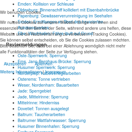
Emden: Kollision vor Schleuse
Oldenburg: Binnenschiff kollidiert mit Eisenbahnbrücke
Wir benutzen Cookies
Papenburg: Gewässerverunreinigung im Seehafen
Emden: Ermittlungen an Bord des havarierten
Wir nutzen Cookies auf unserer Website. Einige von ihnen sind
Autotransporters
essenziell für den Betrieb der Seite, während andere uns helfen, diese
Elbe, Wischhafen: Fähre läuft auf Grund
Website und die Nutzererfahrung zu verbessern (Tracking Cookies).
Sie können selbst entscheiden, ob Sie die Cookies zulassen möchten.
Reviermeldungen
Bitte beachten Sie, dass bei einer Ablehnung womöglich nicht mehr
alle Funktionalitäten der Seite zur Verfügung stehen.
Oste-Sperrwerk: Sperrung
Ems, Jann-Berghaus-Brücke: Sperrung
Akzeptieren
Ablehnen
Husumer Sperrwerk: Sperrung
Weitere Informationen
|
Impressum
Norderpiep: Kabelverlegearbeiten
Osterems: Tonne vertrieben
Weser, Nordenham: Bauarbeiten
Jade: Sperrgebiet
Jade, Mittelrinne: Sperrung
Mittelrinne: Hinderniss
Dovetief: Tonnen ausgelegt
Baltrum: Taucherarbeiten
Baltrumer Wattfahrwasser: Sperrung
Husumer Binnenhafen: Sperrung