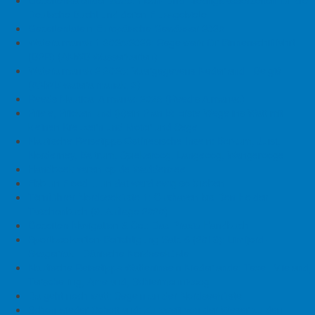
Gezeitenkalender 2025: Hoch- und Niedrigwasserzeiten für die
Weg zurück entwischt er in der Nordsee gerade noch einem
Deutsche Bucht und deren Flussgebiete
Sturmtief – nur eine von vielen Herausforderungen auf diesem
Gezeitentafeln Europäische Gewässer 2025
Trip!
Wateralmanak 1 2025/2026: Regelwerk für Binnenschifffahrt
- Nach „Ostsee linksherum“ und „Ostseemenschen“: Segeln
(BPR) (ANWB Wasserkarten)
rund um England und Schottland
Wateralmanak 2 2025: Vaargegevens Nederland - België
- Segeltörn mit Landgang: Von Cream Tea in Cornwall bis zu
(ANWB wateralmanak, 2)
Nächten in urigen Pubs
Reeds Nautical Almanac 2025 (Reed's Almanac)
- Eindrücke eines Segelsommers: Reiseberichte und Fotos von
Priele, Pricken und (k)ein Plan B: Erste Wege ins Watt mit
Bord der OBLOMOW
kleinen Kreuzern und Motor und Segel
- Einzigartige Küsten, Strömungen und Gezeiten: Was Segler an
Nautische Reisetipps Ostfriesische Inseln: Borkum, Juist,
England fasziniert
Norderney, Baltrum, Spiekeroog, Langeoog, Wangerooge
- Fünf Monate, 2800 Seemeilen: Ein Sommer reich an
Handboek varen op de Waddenzee
Segelabenteuern
Ebb un Flood… un dat ward ewig so blieben
Törnführer Nordseeküste 1: Cuxhaven bis Den Helder
Eine Segelreise voller Kontraste: 144 Tage auf See
Taschenbuch
(9. Auflage
2020)
Gezeiten-Navigation & Co.: Das Praxis-Handbuch
Kleine verschlafene Küstendörfer, lebhafte Großstädte und jede
Sportbootkarten-Berichtigung Satz 6 (2019): Limfjord -
Menge interessante Begegnungen: Christian Irrgang hätte
Skagerrak - Dänische Nordseeküste
seinen Törn in weniger als 3 Monaten bewältigen können. Doch
Nautische Reisetipps Watteninseln Niederlande: Texel, Vlieland,
der Fokus seiner Segelreise lag nicht auf Geschwindigkeit,
Terschelling, Ameland, Schiermonnikoog
sondern dem Sammeln spannender Reisegeschichten. Dieses
Da geht noch watt: Segeln an der Nordseeküste
Ziel hat er ganz sicher erreicht. Sein neues Segelbuch ist voller
Schon wieder Schottland: Zu zweit von der Weser zu den
großer und kleiner Erlebnisse und beeindruckenden Fotos.