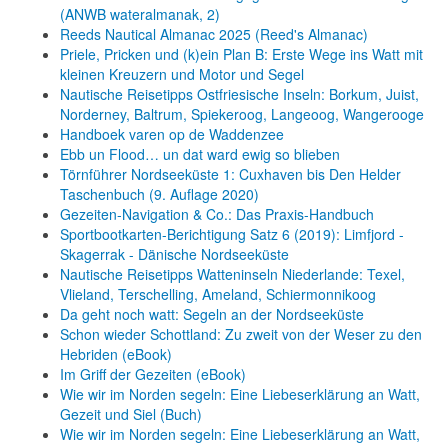
(ANWB wateralmanak, 2)
Reeds Nautical Almanac 2025 (Reed's Almanac)
Priele, Pricken und (k)ein Plan B: Erste Wege ins Watt mit
kleinen Kreuzern und Motor und Segel
Nautische Reisetipps Ostfriesische Inseln: Borkum, Juist,
Norderney, Baltrum, Spiekeroog, Langeoog, Wangerooge
Handboek varen op de Waddenzee
Ebb un Flood… un dat ward ewig so blieben
Törnführer Nordseeküste 1: Cuxhaven bis Den Helder
Taschenbuch
(9. Auflage
2020)
Gezeiten-Navigation & Co.: Das Praxis-Handbuch
Sportbootkarten-Berichtigung Satz 6 (2019): Limfjord -
Skagerrak - Dänische Nordseeküste
Nautische Reisetipps Watteninseln Niederlande: Texel,
Vlieland, Terschelling, Ameland, Schiermonnikoog
Da geht noch watt: Segeln an der Nordseeküste
Schon wieder Schottland: Zu zweit von der Weser zu den
Hebriden (eBook)
Im Griff der Gezeiten (eBook)
Wie wir im Norden segeln: Eine Liebeserklärung an Watt,
Gezeit und Siel (Buch)
Wie wir im Norden segeln: Eine Liebeserklärung an Watt,