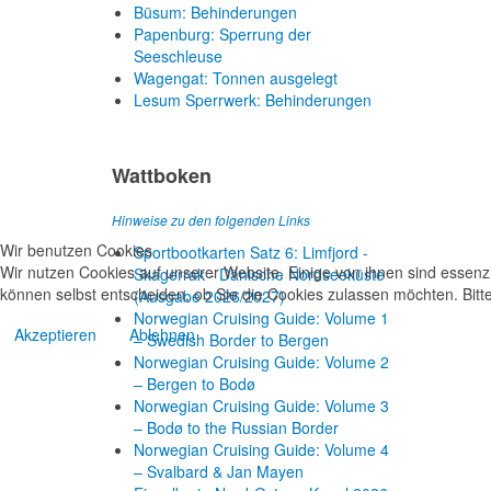
Büsum: Behinderungen
Papenburg: Sperrung der
Seeschleuse
Wagengat: Tonnen ausgelegt
Lesum Sperrwerk: Behinderungen
Wattboken
Hinweise zu den folgenden Links
Wir benutzen Cookies
Sportbootkarten Satz 6: Limfjord -
Wir nutzen Cookies auf unserer Website. Einige von ihnen sind essenzi
Skagerrak - Dänische Nordseeküste
können selbst entscheiden, ob Sie die Cookies zulassen möchten. Bitte
(Ausgabe 2026/2027)
Norwegian Cruising Guide: Volume 1
Akzeptieren
Ablehnen
– Swedish Border to Bergen
Norwegian Cruising Guide: Volume 2
– Bergen to Bodø
Norwegian Cruising Guide: Volume 3
– Bodø to the Russian Border
Norwegian Cruising Guide: Volume 4
– Svalbard & Jan Mayen