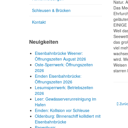
Natur. 
Das Mee
Schleusen & Brücken
Ehrfurc
geläute
Kontakt
EINIG
Weil da
Seewett
Neuigkeiten
das groß
viel me
Eisenbahnbrücke Weener:
wachsen
Öffnungszeiten August 2026
wird. W
Oste-Sperrwerk: Öffnungszeiten
Weisen 
2026
starren
Emden Eisenbahnbrücke:
Öffnungszeiten 2026
Lesumsperrwerk: Betriebszeiten
2026
Leer: Gewässerverunreinigung im
Vorheri
Zurü
Hafen
Emden: Kollision vor Schleuse
Oldenburg: Binnenschiff kollidiert mit
Eisenbahnbrücke
Papenburg: