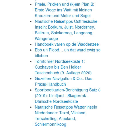
Priele, Pricken und (k)ein Plan B:
Erste Wege ins Watt mit kleinen
Kreuzern und Motor und Segel
Nautische Reisetipps Ostfriesische
Inseln: Borkum, Juist, Norderney,
Baltrum, Spiekeroog, Langeoog,
Wangerooge
Handboek varen op de Waddenzee
Ebb un Flood… un dat ward ewig so
blieben
Törnführer Nordseeküste 1:
Cuxhaven bis Den Helder
Taschenbuch
(9. Auflage
2020)
Gezeiten-Navigation & Co.: Das
Praxis-Handbuch
Sportbootkarten-Berichtigung Satz 6
(2019): Limfjord - Skagerrak -
Dänische Nordseeküste
Nautische Reisetipps Watteninseln
Niederlande: Texel, Vlieland,
Terschelling, Ameland,
Schiermonnikoog