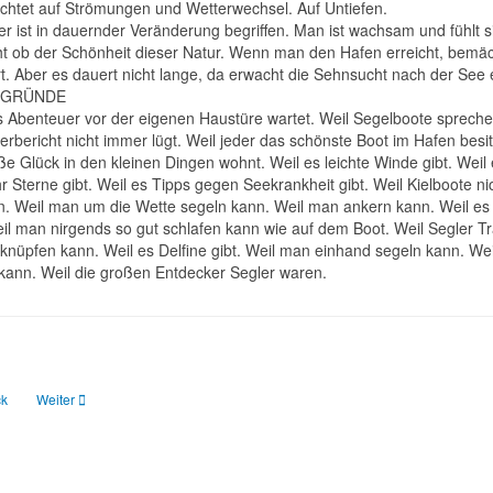
Achtet auf Strömungen und Wetterwechsel. Auf Untiefen.
r ist in dauernder Veränderung begriffen. Man ist wachsam und fühlt sic
ht ob der Schönheit dieser Natur. Wenn man den Hafen erreicht, bemäch
rt. Aber es dauert nicht lange, da erwacht die Sehnsucht nach der See 
E GRÜNDE
s Abenteuer vor der eigenen Haustüre wartet. Weil Segelboote spreche
erbericht nicht immer lügt. Weil jeder das schönste Boot im Hafen besi
e Glück in den kleinen Dingen wohnt. Weil es leichte Winde gibt. Weil e
hr Sterne gibt. Weil es Tipps gegen Seekrankheit gibt. Weil Kielboote 
. Weil man um die Wette segeln kann. Weil man ankern kann. Weil es 
eil man nirgends so gut schlafen kann wie auf dem Boot. Weil Segler T
knüpfen kann. Weil es Delfine gibt. Weil man einhand segeln kann. Wei
 kann. Weil die großen Entdecker Segler waren.
ger Beitrag: Übungskarten Sportbootführschein See: Die 15 amtlichen Seekartenau
Nächster Beitrag: Alte Boote unter Segeln
ck
Weiter