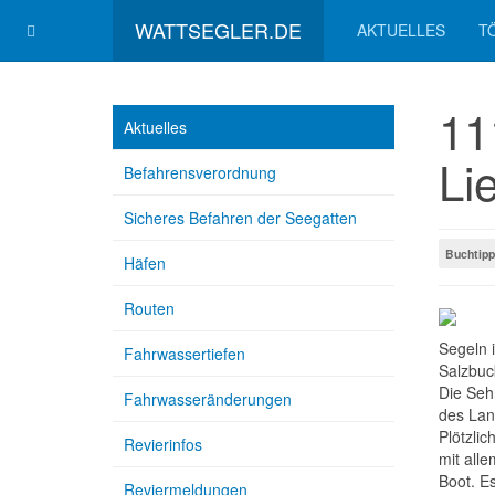
WATTSEGLER.DE
AKTUELLES
T
11
Aktuelles
Li
Befahrensverordnung
Sicheres Befahren der Seegatten
Buchtipp
Häfen
Routen
Segeln i
Fahrwassertiefen
Salzbuc
Die Seh
Fahrwasseränderungen
des Lan
Plötzli
Revierinfos
mit all
Boot. E
Reviermeldungen