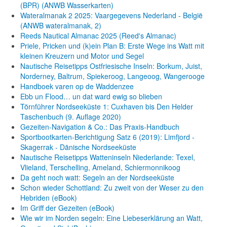
(BPR) (ANWB Wasserkarten)
Wateralmanak 2 2025: Vaargegevens Nederland - België
(ANWB wateralmanak, 2)
Reeds Nautical Almanac 2025 (Reed's Almanac)
Priele, Pricken und (k)ein Plan B: Erste Wege ins Watt mit
kleinen Kreuzern und Motor und Segel
Nautische Reisetipps Ostfriesische Inseln: Borkum, Juist,
Norderney, Baltrum, Spiekeroog, Langeoog, Wangerooge
Handboek varen op de Waddenzee
Ebb un Flood… un dat ward ewig so blieben
Törnführer Nordseeküste 1: Cuxhaven bis Den Helder
Taschenbuch
(9. Auflage
2020)
Gezeiten-Navigation & Co.: Das Praxis-Handbuch
Sportbootkarten-Berichtigung Satz 6 (2019): Limfjord -
Skagerrak - Dänische Nordseeküste
Nautische Reisetipps Watteninseln Niederlande: Texel,
Vlieland, Terschelling, Ameland, Schiermonnikoog
Da geht noch watt: Segeln an der Nordseeküste
Schon wieder Schottland: Zu zweit von der Weser zu den
Hebriden (eBook)
Im Griff der Gezeiten (eBook)
Wie wir im Norden segeln: Eine Liebeserklärung an Watt,