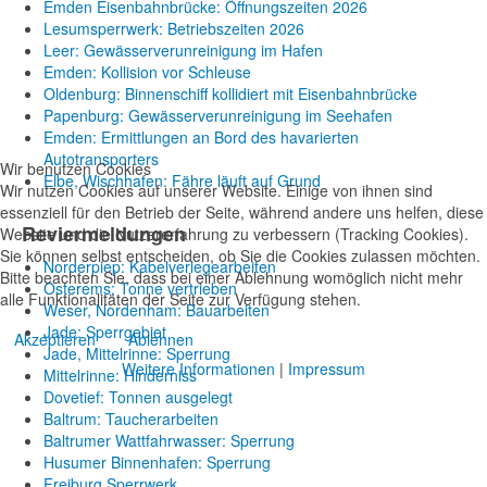
Emden Eisenbahnbrücke: Öffnungszeiten 2026
Lesumsperrwerk: Betriebszeiten 2026
Leer: Gewässerverunreinigung im Hafen
Emden: Kollision vor Schleuse
Oldenburg: Binnenschiff kollidiert mit Eisenbahnbrücke
Papenburg: Gewässerverunreinigung im Seehafen
Emden: Ermittlungen an Bord des havarierten
Autotransporters
Wir benutzen Cookies
Elbe, Wischhafen: Fähre läuft auf Grund
Wir nutzen Cookies auf unserer Website. Einige von ihnen sind
essenziell für den Betrieb der Seite, während andere uns helfen, diese
Reviermeldungen
Website und die Nutzererfahrung zu verbessern (Tracking Cookies).
Sie können selbst entscheiden, ob Sie die Cookies zulassen möchten.
Norderpiep: Kabelverlegearbeiten
Bitte beachten Sie, dass bei einer Ablehnung womöglich nicht mehr
Osterems: Tonne vertrieben
alle Funktionalitäten der Seite zur Verfügung stehen.
Weser, Nordenham: Bauarbeiten
Jade: Sperrgebiet
Akzeptieren
Ablehnen
Jade, Mittelrinne: Sperrung
Weitere Informationen
|
Impressum
Mittelrinne: Hinderniss
Dovetief: Tonnen ausgelegt
Baltrum: Taucherarbeiten
Baltrumer Wattfahrwasser: Sperrung
Husumer Binnenhafen: Sperrung
Freiburg Sperrwerk