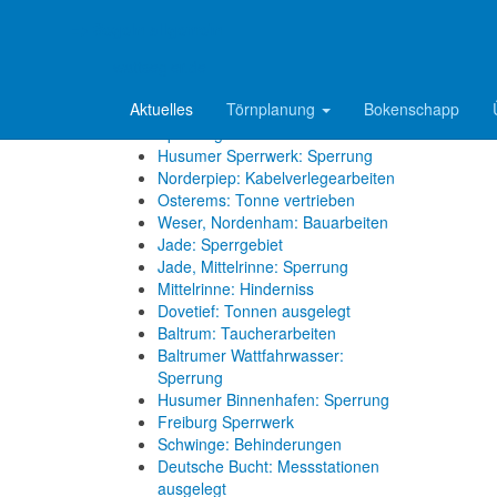
Elbe, Wischhafen: Fähre läuft auf
Grund
=> Segeln allgemein
Reviermeldungen
wattsegler.de
Aktuelles
Törnplanung
Bokenschapp
Ems, Jann-Berghaus-Brücke:
Sperrung
Husumer Sperrwerk: Sperrung
Norderpiep: Kabelverlegearbeiten
Osterems: Tonne vertrieben
Weser, Nordenham: Bauarbeiten
Jade: Sperrgebiet
Jade, Mittelrinne: Sperrung
Mittelrinne: Hinderniss
Dovetief: Tonnen ausgelegt
Baltrum: Taucherarbeiten
Baltrumer Wattfahrwasser:
Sperrung
Husumer Binnenhafen: Sperrung
Freiburg Sperrwerk
Schwinge: Behinderungen
Deutsche Bucht: Messstationen
ausgelegt