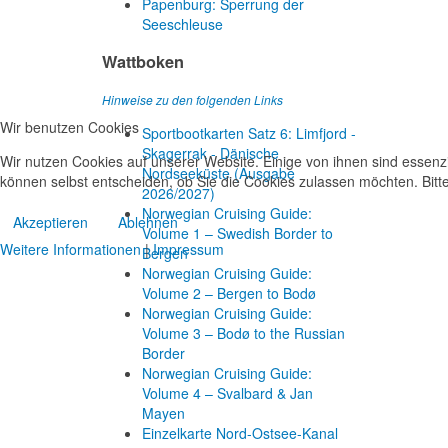
Papenburg: Sperrung der
Seeschleuse
Wattboken
Hinweise zu den folgenden Links
Wir benutzen Cookies
Sportbootkarten Satz 6: Limfjord -
Skagerrak - Dänische
Wir nutzen Cookies auf unserer Website. Einige von ihnen sind essenzi
Nordseeküste (Ausgabe
können selbst entscheiden, ob Sie die Cookies zulassen möchten. Bitte
2026/2027)
Norwegian Cruising Guide:
Akzeptieren
Ablehnen
Volume 1 – Swedish Border to
Weitere Informationen
|
Impressum
Bergen
Norwegian Cruising Guide:
Volume 2 – Bergen to Bodø
Norwegian Cruising Guide:
Volume 3 – Bodø to the Russian
Border
Norwegian Cruising Guide:
Volume 4 – Svalbard & Jan
Mayen
Einzelkarte Nord-Ostsee-Kanal