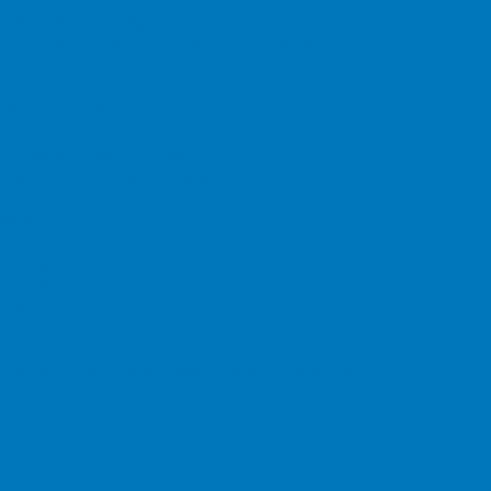
nen Kreuzern und Motor und Segel
derney, Baltrum, Spiekeroog, Langeoog, Wangerooge
uch
(9. Auflage
2020)
ak - Dänische Nordseeküste
, Terschelling, Ameland, Schiermonnikoog
den (eBook)
 und Siel (Buch)
 und Siel (eBook)
gation
faden für das Kreuzen im Ostfriesischen Wattenmeer