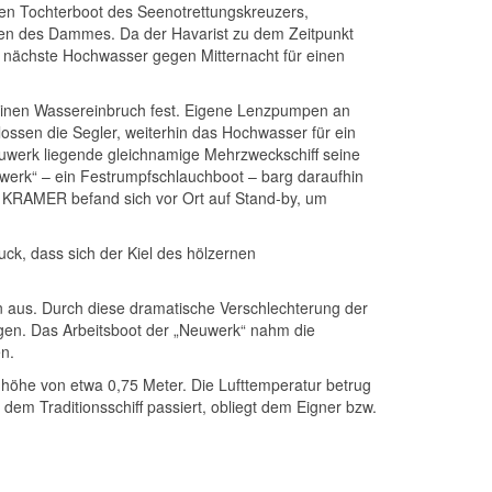
en Tochterboot des Seenotrettungskreuzers,
nen des Dammes. Da der Havarist zu dem Zeitpunkt
 nächste Hochwasser gegen Mitternacht für einen
 einen Wassereinbruch fest. Eigene Lenzpumpen an
ssen die Segler, weiterhin das Hochwasser für ein
uwerk liegende gleichnamige Mehrzweckschiff seine
uwerk“ – ein Festrumpfschlauchboot – barg daraufhin
E KRAMER befand sich vor Ort auf Stand-by, um
ck, dass sich der Kiel des hölzernen
n aus. Durch diese dramatische Verschlechterung der
gen. Das Arbeitsboot der „Neuwerk“ nahm die
n.
enhöhe von etwa 0,75 Meter. Die Lufttemperatur betrug
dem Traditionsschiff passiert, obliegt dem Eigner bzw.