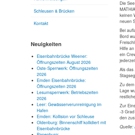
Die See
MATHIAS
Schleusen & Brücken
keinen 
neuen S
Kontakt
Bei auf
Bord wu
Freisch
Neuigkeiten
Hilfe a
ein Cre
Eisenbahnbrücke Weener:
jederzei
Öffnungszeiten August 2026
Oste-Sperrwerk: Öffnungszeiten
Als das
2026
Stagseg
Emden Eisenbahnbrücke:
Zu dem 
Öffnungszeiten 2026
Lage wu
Lesumsperrwerk: Betriebszeiten
restlic
2026
Leer: Gewässerverunreinigung im
Zur Ein
Hafen
-3 Grad
Emden: Kollision vor Schleuse
den zus
Oldenburg: Binnenschiff kollidiert mit
Quelle:
Eisenbahnbrücke
Papenburg: