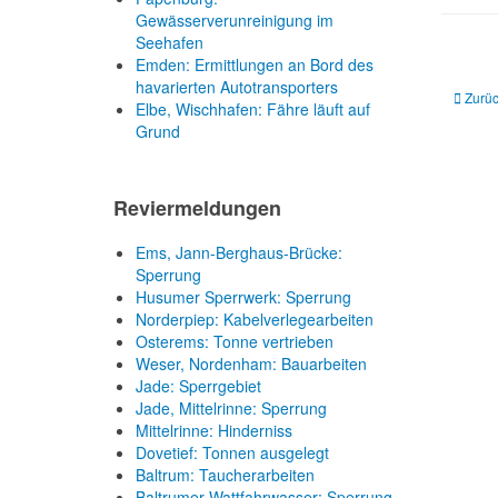
Gewässerverunreinigung im
Seehafen
Emden: Ermittlungen an Bord des
havarierten Autotransporters
Vorheri
Zurü
Elbe, Wischhafen: Fähre läuft auf
Grund
Reviermeldungen
Ems, Jann-Berghaus-Brücke:
Sperrung
Husumer Sperrwerk: Sperrung
Norderpiep: Kabelverlegearbeiten
Osterems: Tonne vertrieben
Weser, Nordenham: Bauarbeiten
Jade: Sperrgebiet
Jade, Mittelrinne: Sperrung
Mittelrinne: Hinderniss
Dovetief: Tonnen ausgelegt
Baltrum: Taucherarbeiten
Baltrumer Wattfahrwasser: Sperrung