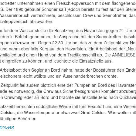
notretter unternahmen einen Freischleppversuch mit dem flachgehend
. Der 1890 gebaute Schoner saß jedoch bereits zu fest auf den Stei
Wassereinbruch verzeichnete, beschlossen Crew und Seenotretter, das
chleppversuch abzuwarten.
laufendem Wasser stellte die Besatzung des Havaristen gegen 21 Uhr
rden in Betrieb genommen. In Absprache mit den Seenotrettern beschlo
leppen abzuwarten. Gegen 22.30 Uhr bot das zu dem Zeitpunkt vor Ne
n und nahm ebenfalls Kurs auf den Havaristen. Ein Arbeitsboot der „Ne
wmitglied und einen Hund von dem Traditionsschiff ab. Die ANNELIES
t eingreifen zu können, und leuchtete die Einsatzstelle aus.
 Arbeitsboot den Segler an Bord nahm, hatte der Bootsführer den Eindru
elschoners leicht wölbte und ein Auseinanderbrechen drohte.
Zeitpunkt fiel zudem plötzlich eine der Pumpen an Bord des Havariste
rde es notwendig, die Crew aus Sicherheitsgründen komplett abzuber
hen Crewmitglieder an Bord und brachte sie anschließend nach Cuxhave
satzzeit herrschten südöstliche Winde mit fünf Beaufort und eine Well
 Celsius, die Wassertemperatur etwa zwei Grad Celsius. Was weiter mit 
tändigen Behörden
DGzRS