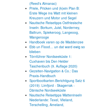
(Reed's Almanac)
Priele, Pricken und (k)ein Plan B:
Erste Wege ins Watt mit kleinen
Kreuzern und Motor und Segel
Nautische Reisetipps Ostfriesische
Inseln: Borkum, Juist, Norderney,
Baltrum, Spiekeroog, Langeoog,
Wangerooge
Handboek varen op de Waddenzee
Ebb un Flood… un dat ward ewig so
blieben
Törnführer Nordseeküste 1:
Cuxhaven bis Den Helder
Taschenbuch
(9. Auflage
2020)
Gezeiten-Navigation & Co.: Das
Praxis-Handbuch
Sportbootkarten-Berichtigung Satz 6
(2019): Limfjord - Skagerrak -
Dänische Nordseeküste
Nautische Reisetipps Watteninseln
Niederlande: Texel, Vlieland,
Terschelling, Ameland,