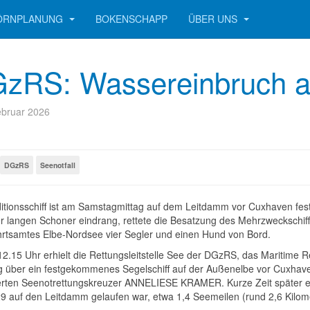
ÖRNPLANUNG
BOKENSCHAPP
ÜBER UNS
zRS: Wassereinbruch auf
ebruar 2026
DGzRS
Seenotfall
ditionsschiff ist am Samstagmittag auf dem Leitdamm vor Cuxhaven fe
r langen Schoner eindrang, rettete die Besatzung des Mehrzweckschi
ahrtsamtes Elbe-Nordsee vier Segler und einen Hund von Bord.
2.15 Uhr erhielt die Rettungsleitstelle See der DGzRS, das Maritime
 über ein festgekommenes Segelschiff auf der Außenelbe vor Cuxha
ierten Seenotrettungskreuzer ANNELIESE KRAMER. Kurze Zeit später err
9 auf den Leitdamm gelaufen war, etwa 1,4 Seemeilen (rund 2,6 Kilom