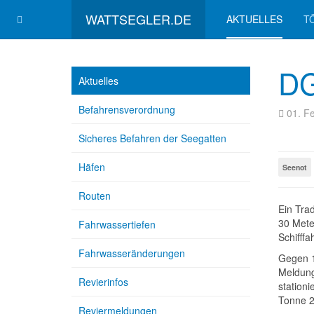
WATTSEGLER.DE
AKTUELLES
T
DG
Aktuelles
Befahrensverordnung
01. F
Sicheres Befahren der Seegatten
Häfen
Seenot
Routen
Ein Tra
30 Mete
Fahrwassertiefen
Schifff
Fahrwasseränderungen
Gegen 1
Meldung
Revierinfos
station
Tonne 2
Reviermeldungen