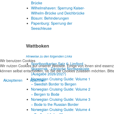
Brücke
Wilhelmshaven: Sperrung Kaiser-
Wilhelm-Brücke und Deichbrücke
Büsum: Behinderungen
Papenburg: Sperrung der
Seeschleuse
Wattboken
Hinweise zu den folgenden Links
Wir benutzen Cookies
Sportbootkarten Satz 6: Limfjord -
Wir nutzen Cookies auf unserer Website. Einige von ihnen sind essenzi
Skagerrak - Dänische Nordseeküste
können selbst entscheiden, ob Sie die Cookies zulassen möchten. Bitte
(Ausgabe 2026/2027)
Norwegian Cruising Guide: Volume 1
Akzeptieren
Ablehnen
– Swedish Border to Bergen
Norwegian Cruising Guide: Volume 2
– Bergen to Bodø
Norwegian Cruising Guide: Volume 3
– Bodø to the Russian Border
Norwegian Cruising Guide: Volume 4