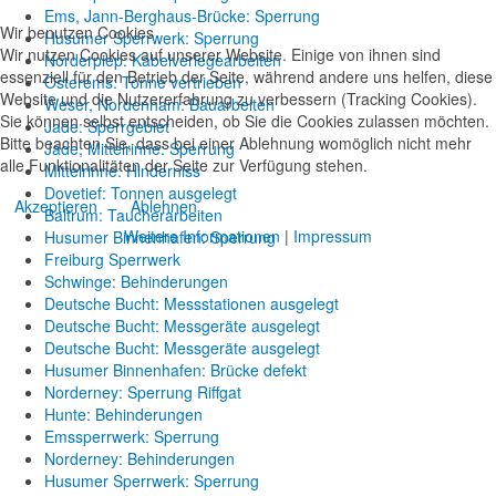
Ems, Jann-Berghaus-Brücke: Sperrung
Wir benutzen Cookies
Husumer Sperrwerk: Sperrung
Wir nutzen Cookies auf unserer Website. Einige von ihnen sind
Norderpiep: Kabelverlegearbeiten
essenziell für den Betrieb der Seite, während andere uns helfen, diese
Osterems: Tonne vertrieben
Website und die Nutzererfahrung zu verbessern (Tracking Cookies).
Weser, Nordenham: Bauarbeiten
Sie können selbst entscheiden, ob Sie die Cookies zulassen möchten.
Jade: Sperrgebiet
Bitte beachten Sie, dass bei einer Ablehnung womöglich nicht mehr
Jade, Mittelrinne: Sperrung
alle Funktionalitäten der Seite zur Verfügung stehen.
Mittelrinne: Hinderniss
Dovetief: Tonnen ausgelegt
Akzeptieren
Ablehnen
Baltrum: Taucherarbeiten
Weitere Informationen
|
Impressum
Husumer Binnenhafen: Sperrung
Freiburg Sperrwerk
Schwinge: Behinderungen
Deutsche Bucht: Messstationen ausgelegt
Deutsche Bucht: Messgeräte ausgelegt
Deutsche Bucht: Messgeräte ausgelegt
Husumer Binnenhafen: Brücke defekt
Norderney: Sperrung Riffgat
Hunte: Behinderungen
Emssperrwerk: Sperrung
Norderney: Behinderungen
Husumer Sperrwerk: Sperrung