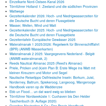
Einzelkarte Nord-Ostsee-Kanal 2026
Törnführer Holland 1: Zeeland und die südlichen Provinzen
Wattwege
Gezeitenkalender 2026: Hoch- und Niedrigwasserzeiten für
die Deutsche Bucht und deren Flussgebiete
Wasser, Wellen, Wind und Watt
Gezeitenkalender 2025: Hoch- und Niedrigwasserzeiten für
die Deutsche Bucht und deren Flussgebiete
Gezeitentafeln Europäische Gewässer 2025
Wateralmanak 1 2025/2026: Regelwerk für Binnenschifffahrt
(BPR) (ANWB Wasserkarten)
Wateralmanak 2 2025: Vaargegevens Nederland - België
(ANWB wateralmanak, 2)
Reeds Nautical Almanac 2025 (Reed's Almanac)
Priele, Pricken und (k)ein Plan B: Erste Wege ins Watt mit
kleinen Kreuzern und Motor und Segel
Nautische Reisetipps Ostfriesische Inseln: Borkum, Juist,
Norderney, Baltrum, Spiekeroog, Langeoog, Wangerooge
Handboek varen op de Waddenzee
Ebb un Flood… un dat ward ewig so blieben
Törnführer Nordseeküste 1: Cuxhaven bis Den Helder
Taschenbuch
(9. Auflage
2020)
Gezeiten-Navigation & Co.: Das Praxis-Handbuch