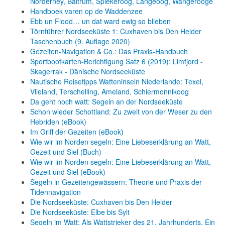
Norderney, Baltrum, Spiekeroog, Langeoog, Wangerooge
Handboek varen op de Waddenzee
Ebb un Flood… un dat ward ewig so blieben
Törnführer Nordseeküste 1: Cuxhaven bis Den Helder
Taschenbuch
(9. Auflage
2020)
Gezeiten-Navigation & Co.: Das Praxis-Handbuch
Sportbootkarten-Berichtigung Satz 6 (2019): Limfjord -
Skagerrak - Dänische Nordseeküste
Nautische Reisetipps Watteninseln Niederlande: Texel,
Vlieland, Terschelling, Ameland, Schiermonnikoog
Da geht noch watt: Segeln an der Nordseeküste
Schon wieder Schottland: Zu zweit von der Weser zu den
Hebriden (eBook)
Im Griff der Gezeiten (eBook)
Wie wir im Norden segeln: Eine Liebeserklärung an Watt,
Gezeit und Siel (Buch)
Wie wir im Norden segeln: Eine Liebeserklärung an Watt,
Gezeit und Siel (eBook)
Segeln in Gezeitengewässern: Theorie und Praxis der
Tidennavigation
Die Nordseeküste: Cuxhaven bis Den Helder
Die Nordseeküste: Elbe bis Sylt
Segeln im Watt: Als Wattstrieker des 21. Jahrhunderts. Ein