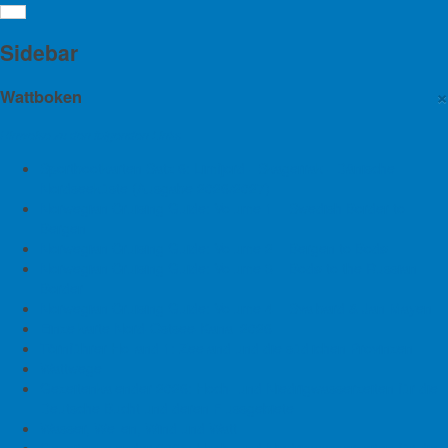
Emden: Entwicklung des
Sidebar
Hafens
×
Wattboken
Hinweise zu den folgenden Links
01. April 2019
Sportbootkarten Satz 6: Limfjord - Skagerrak - Dänische
Ems
Emden
Nesserlander Schleuse
Nesserland
Nordseeküste (Ausgabe 2026/2027)
Borssumer Schleuse
Borssum
Große Seeschleuse Emden
Norwegian Cruising Guide: Volume 1 – Swedish Border to
Bergen
Norwegian Cruising Guide: Volume 2 – Bergen to Bodø
Für den Hafenstandort Emden sind 2019 bei Niedersachsen
Norwegian Cruising Guide: Volume 3 – Bodø to the Russian
Ports (NPorts) rund 13,5 Millionen Euro für Investitionen sowie
Border
9,8 Millionen Euro für Instandhaltungskosten vorgesehen.
Norwegian Cruising Guide: Volume 4 – Svalbard & Jan Mayen
Mehr als 14.000 Schiffsbewegungen gab es im Jahr 2018 im
Einzelkarte Nord-Ostsee-Kanal 2026
Emder Hafen. 3970 Schleusungen an der Großen Seeschleuse,
Törnführer Holland 1: Zeeland und die südlichen Provinzen
2733 an der Nesserlander Schleuse sowie 1081 an der
Wattwege
Borssumer Schleuse waren dafür notwendig.
Gezeitenkalender 2026: Hoch- und Niedrigwasserzeiten für die
Deutsche Bucht und deren Flussgebiete
Große Seeschleuse
Wasser, Wellen, Wind und Watt