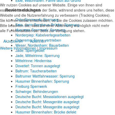
Elbe, Wischhafen: Fähre läuft auf Grund
Wir nutzen Cookies auf unserer Website. Einige von ihnen sind
Reviermeldungen
essenziell für den Betrieb der Seite, während andere uns helfen, diese
Website und die Nutzererfahrung zu verbessern (Tracking Cookies).
Oste-Sperrwerk: Sperrung
Sie können selbst entscheiden, ob Sie die Cookies zulassen möchten.
Ems, Jann-Berghaus-Brücke: Sperrung
Bitte beachten Sie, dass bei einer Ablehnung womöglich nicht mehr
Husumer Sperrwerk: Sperrung
alle Funktionalitäten der Seite zur Verfügung stehen.
Norderpiep: Kabelverlegearbeiten
Osterems: Tonne vertrieben
Akzeptieren
Ablehnen
Weser, Nordenham: Bauarbeiten
Weitere Informationen
|
Impressum
Jade: Sperrgebiet
Jade, Mittelrinne: Sperrung
Mittelrinne: Hinderniss
Dovetief: Tonnen ausgelegt
Baltrum: Taucherarbeiten
Baltrumer Wattfahrwasser: Sperrung
Husumer Binnenhafen: Sperrung
Freiburg Sperrwerk
Schwinge: Behinderungen
Deutsche Bucht: Messstationen ausgelegt
Deutsche Bucht: Messgeräte ausgelegt
Deutsche Bucht: Messgeräte ausgelegt
Husumer Binnenhafen: Brücke defekt