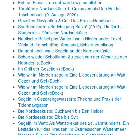
Ebb un Flood… un dat ward ewig so blieben
Törnführer Nordseeküste 1: Cuxhaven bis Den Helder
Taschenbuch
(9. Auflage
2020)
Gezeiten-Navigation & Co.: Das Praxis-Handbuch
Sportbootkarten-Berichtigung Satz 6 (2019): Limfjord -
Skagerrak - Dänische Nordseeküste
Nautische Reisetipps Watteninseln Niederlande: Texel,
Vlieland, Terschelling, Ameland, Schiermonnikoog
Da geht noch watt: Segeln an der Nordseeküste
Schon wieder Schottland: Zu zweit von der Weser zu den
Hebriden (eBook)
Im Griff der Gezeiten (eBook)
Wie wir im Norden segeln: Eine Liebeserklärung an Watt,
Gezeit und Siel (Buch)
Wie wir im Norden segeln: Eine Liebeserklärung an Watt,
Gezeit und Siel (eBook)
Segeln in Gezeitengewässern: Theorie und Praxis der
Tidennavigation
Die Nordseeküste: Cuxhaven bis Den Helder
Die Nordseeküste: Elbe bis Sylt
Segeln im Watt: Als Wattstrieker des 21. Jahrhunderts. Ein
Leitfaden für das Kreuzen im Ostfriesischen Wattenmeer
Nordsee-Blicke: Eine Segelreise im Gezeitenmeer