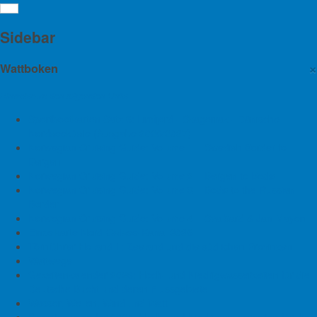
Wattenmeer: Mehr
Sidebar
nutzungsfreie Zonen gefordert
×
Wattboken
Hinweise zu den folgenden Links
14. Juni 2013
Sportbootkarten Satz 6: Limfjord - Skagerrak - Dänische
Nordseeküste (Ausgabe 2026/2027)
Der Umweltminister von Schleswig-
Norwegian Cruising Guide: Volume 1 – Swedish Border to
Holsteinisch will mehr
Bergen
„nutzungsfreie Zonen“ im Wattenmeer. Mindestens 50 Prozent
Norwegian Cruising Guide: Volume 2 – Bergen to Bodø
des Wattenmeeres sollen für jegliche Nutzung gesperrt werden.
Norwegian Cruising Guide: Volume 3 – Bodø to the Russian
Einer Runde aus Vertretern der beiden Nationalpark-Kuratorien
Border
von Nordfriesland und Dithmarschen stellte der Minister im
Norwegian Cruising Guide: Volume 4 – Svalbard & Jan Mayen
Husumer Kreishaus Gestern 80 Handlungsempfehlungen vor,
Einzelkarte Nord-Ostsee-Kanal 2026
die einem externen Prüfbericht zur Situation des Wattenmeeres
Törnführer Holland 1: Zeeland und die südlichen Provinzen
entstammen.
Wattwege
Gezeitenkalender 2026: Hoch- und Niedrigwasserzeiten für die
Ein zentraler Punkt war die Forderung mindestens 50 Prozent
Deutsche Bucht und deren Flussgebiete
des Wattenmeeres vollständig aus der Nutzung zu entfernen,
Wasser, Wellen, Wind und Watt
also für jegliche Nutzung zu sperren. Bislang seien nur 35