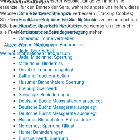
Wir nutzen Cookies auf unserer Website. Einige von ihnen sind
Reviermeldungen
essenziell für den Betrieb der Seite, während andere uns helfen, diese
Website und die Nutzererfahrung zu verbessern (Tracking Cookies).
Oste-Sperrwerk: Sperrung
Sie können selbst entscheiden, ob Sie die Cookies zulassen möchten.
Ems, Jann-Berghaus-Brücke: Sperrung
Bitte beachten Sie, dass bei einer Ablehnung womöglich nicht mehr
Husumer Sperrwerk: Sperrung
alle Funktionalitäten der Seite zur Verfügung stehen.
Norderpiep: Kabelverlegearbeiten
Osterems: Tonne vertrieben
Weser, Nordenham: Bauarbeiten
Akzeptieren
Ablehnen
Jade: Sperrgebiet
Weitere Informationen
|
Impressum
Jade, Mittelrinne: Sperrung
Mittelrinne: Hinderniss
Dovetief: Tonnen ausgelegt
Baltrum: Taucherarbeiten
Husumer Binnenhafen: Sperrung
Freiburg Sperrwerk
Schwinge: Behinderungen
Deutsche Bucht: Messstationen ausgelegt
Deutsche Bucht: Messgeräte ausgelegt
Deutsche Bucht: Messgeräte ausgelegt
Husumer Binnenhafen: Brücke defekt
Norderney: Sperrung Riffgat
Hunte: Behinderungen
Emssperrwerk: Sperrung