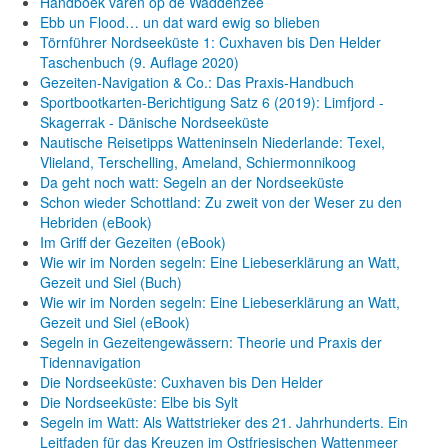
Handboek varen op de Waddenzee
Ebb un Flood… un dat ward ewig so blieben
Törnführer Nordseeküste 1: Cuxhaven bis Den Helder
Taschenbuch
(9. Auflage
2020)
Gezeiten-Navigation & Co.: Das Praxis-Handbuch
Sportbootkarten-Berichtigung Satz 6 (2019): Limfjord -
Skagerrak - Dänische Nordseeküste
Nautische Reisetipps Watteninseln Niederlande: Texel,
Vlieland, Terschelling, Ameland, Schiermonnikoog
Da geht noch watt: Segeln an der Nordseeküste
Schon wieder Schottland: Zu zweit von der Weser zu den
Hebriden (eBook)
Im Griff der Gezeiten (eBook)
Wie wir im Norden segeln: Eine Liebeserklärung an Watt,
Gezeit und Siel (Buch)
Wie wir im Norden segeln: Eine Liebeserklärung an Watt,
Gezeit und Siel (eBook)
Segeln in Gezeitengewässern: Theorie und Praxis der
Tidennavigation
Die Nordseeküste: Cuxhaven bis Den Helder
Die Nordseeküste: Elbe bis Sylt
Segeln im Watt: Als Wattstrieker des 21. Jahrhunderts. Ein
Leitfaden für das Kreuzen im Ostfriesischen Wattenmeer