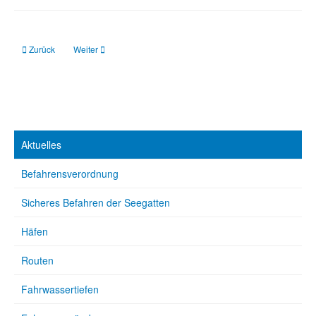
Vorheriger Beitrag: Horumersiel: Schaden vergrößert sich
Nächster Beitrag: Emden: Große Seeschleuse bekommt Schwie
Zurück
Weiter
Aktuelles
Befahrensverordnung
Sicheres Befahren der Seegatten
Häfen
Routen
Fahrwassertiefen