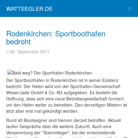
WATTSEGLER.DE
Rodenkirchen: Sportboothafen
bedroht
06. September 2011
Der
Sportboothafen
in
Rodenkirchen
ist
in seiner
Existenz
bedroht
.
Der
Hafen
wird
von
der
Sporthafen-Gemeinschaft
Weser
/Jade GmbH & Co. KG
aufgegeben
.
Es
besteht
die
Hoffnung
,
dass
sich
eine
neue
Betreibergesellschaft
formiert
,
um den
Hafen
weiter
zu
betreiben
. Den
derzeitigen
Mietern
ist
jetzt
aber
erst mal
gekündigt
worden
.
Rund
40
Bootseigner
sind
hiervon
derzeit
betroffen
.
Aktuell
laufen
Gespräche
über
die weitere Zukunft. Auch
eine
Versammlung
der
"Stammlieger", bei
der
entscheidende