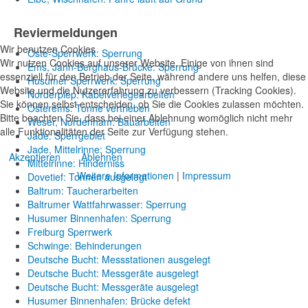
Reviermeldungen
Wir benutzen Cookies
Oste-Sperrwerk: Sperrung
Wir nutzen Cookies auf unserer Website. Einige von ihnen sind
Ems, Jann-Berghaus-Brücke: Sperrung
essenziell für den Betrieb der Seite, während andere uns helfen, diese
Husumer Sperrwerk: Sperrung
Website und die Nutzererfahrung zu verbessern (Tracking Cookies).
Norderpiep: Kabelverlegearbeiten
Sie können selbst entscheiden, ob Sie die Cookies zulassen möchten.
Osterems: Tonne vertrieben
Bitte beachten Sie, dass bei einer Ablehnung womöglich nicht mehr
Weser, Nordenham: Bauarbeiten
alle Funktionalitäten der Seite zur Verfügung stehen.
Jade: Sperrgebiet
Jade, Mittelrinne: Sperrung
Akzeptieren
Ablehnen
Mittelrinne: Hinderniss
Weitere Informationen
|
Impressum
Dovetief: Tonnen ausgelegt
Baltrum: Taucherarbeiten
Baltrumer Wattfahrwasser: Sperrung
Husumer Binnenhafen: Sperrung
Freiburg Sperrwerk
Schwinge: Behinderungen
Deutsche Bucht: Messstationen ausgelegt
Deutsche Bucht: Messgeräte ausgelegt
Deutsche Bucht: Messgeräte ausgelegt
Husumer Binnenhafen: Brücke defekt