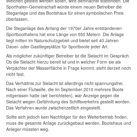
Weichen gestellt werden sollen,
wird
demnächst stattfinden. Die
Sporthafen-Gemeinschaft
würde einem neuen Betreiber die
Steganlage und das Bootshaus für einen symbolischen Preis
überlassen.
Die Steganlage des Anfang
der
1970er Jahre entstandenen
Sportboothafens hat
eine
Länge von 550 Metern. Die Anlage
liegt mitten im Naturschutzgebiet und bietet seit 40 Jahren
Dauer- oder Gastliegeplätze für Sportboote jeder Art.
Als möglicher zukünftiger Betreiber
ist
die Sielacht im Gespräch.
Ob die Sielacht hierzu bereit
ist
und in welcher Form sie als
Verpächter
der
Wasserfläche in Frage kommt, steht
derzeit
noch
nicht fest.
Das Verhältnis zur Sielacht
ist
allerdings nicht spannungsfrei.
Nach einer Flutwelle, die im September 2010 mehrere Boote
mitgerissen hatte (wir berichteten), war Anzeige gegen die
Sielacht wegen Gefährdung des Schiffsverkehrs gestellt
worden
.
Das Verfahren wurde zwischenzeitlich eingestellt.
Sollte
sich
jedoch kein Nachfolger für den Weiterbetrieb finden,
muss die gesamte Anlage zurückgebaut werden. Bootshaus und
Anleger müssten weg.